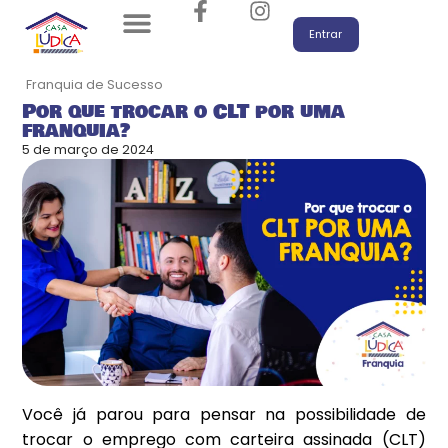
Brinquedoteca – Espaço Kids
Playground e Mobiliário
Seja um Franqueado
Entrar
Franquia de Sucesso
Por que trocar o CLT por uma
franquia?
5 de março de 2024
Você já parou para pensar na possibilidade de
trocar o emprego com carteira assinada (CLT)