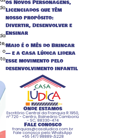
os Novos Personagens,
ndo
Licenciados que têm
nosso propósito:
Divertir, Desenvolver e
Ensinar
oda
te,
Maio é o Mês do Brincar
 o
— e a Casa Lúdica lidera
nto
esse movimento pelo
desenvolvimento infantil
Onde estamos
Escritório Central da Franquia R.1950,
nº 720 - Centro, Balneário Camboriú
- SC, 88330-474
Fale conosco
franquias@casaludica.com.br
Fale conosco pelo WhatsApp
+55 (47) 98889-5228