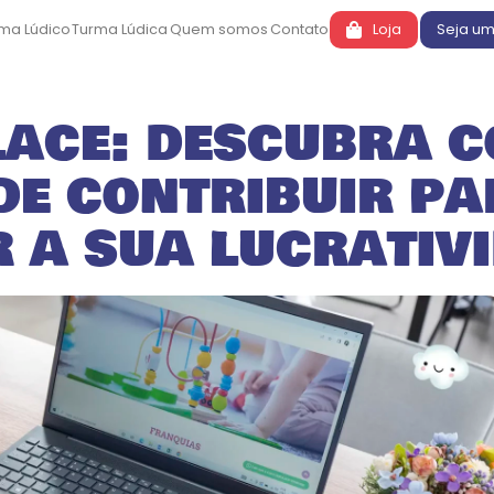
ema Lúdico
Turma Lúdica
Quem somos
Contato
Loja
Seja u
ace: descubra c
de contribuir pa
 a sua lucrativ