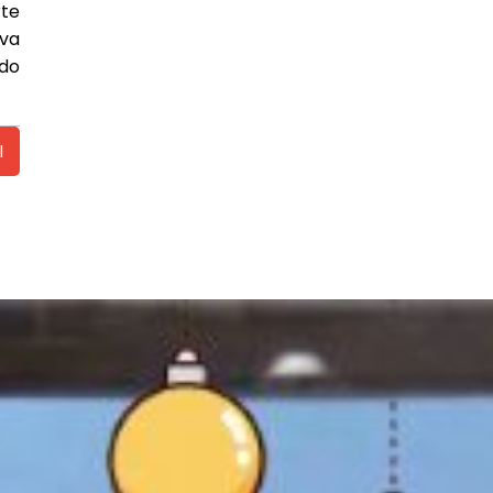
rte
iva
ndo
l