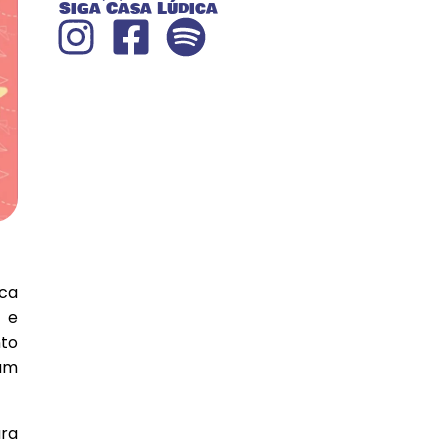
Siga Casa Lúdica
ica
 e
nto
 um
ra