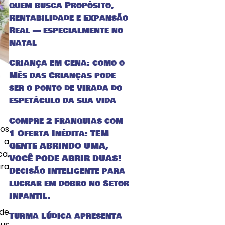
quem busca Propósito,
Rentabilidade e Expansão
Real — especialmente no
Natal
Criança em Cena: como o
Mês das Crianças pode
ser o ponto de virada do
espetáculo da sua vida
Compre 2 Franquias com
os
1 Oferta Inédita: TEM
 a
GENTE ABRINDO UMA,
ca,
VOCÊ PODE ABRIR DUAS!
ra
Decisão Inteligente para
lucrar em dobro no Setor
Infantil.
 de
Turma Lúdica apresenta
eus