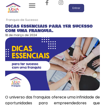
Brinquedoteca – Espaço Kids
Playground e Mobiliário
Seja um Franqueado
Entrar
Franquia de Sucesso
Dicas essenciais para ter sucesso
com uma franquia.
18 de março de 2024
O universo das franquias oferece uma infinidade de
oportunidades para empreendedores que